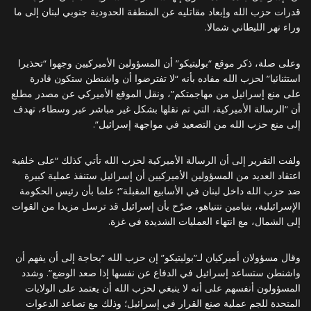
قدرات حزب الله وإبعاد مقاتليه عن المنطقة الحدودية جنوبي لبنان إلى ما
وراء نهر الليطاني شمالا.
وعلى صلة، ذكر موقع “بوليتيكو” أن المسؤولين الأميركيين وجهوا “تحذيرا
استثنائيا” لحزب الله مفاده بأنه “لا تفترضوا أن واشنطن ستكون قادرة
على منع إسرائيل من مهاجمتكم”، ونقل الموقع الأميركي عن مصدر مطلع
أن “الرسالة الأميركية، التي تم نقلها بشكل غير مباشر عبر وسطاء، تهدف
إلى منع حزب الله من التصعيد في مواجهة إسرائيل”.
ولفت التقرير إلى أن الرسالة الأميركية لحزب الله تأتي كذلك “على خلفية
اعتقاد العديد من المسؤولين الأميركيين أن إسرائيل ستنفذ عملية كبيرة
ضد حزب الله داخل لبنان في الأسابيع المقبلة”؛ علما بأن رئيس الحكومة
الإسرائيلية، بنيامين نتنياهو، صرّح بأن إسرائيل قد ترسل مزيدا من القوات
إلى الشمال، مع انتهاء العمليات الشديدة في غزة.
وقال مسؤولان أميركيان لـ”بوليتيكو” إن حزب الله “بحاجة إلى أن يفهم أن
واشنطن ستساعد إسرائيل في الدفاع عن نفسها إذا صعد الوضع”. وشدد
المسؤولون أنفسهم على أنه لا ينبغي لحزب الله أن يعتمد على الولايات
المتحدة للجم عملية صنع القرار في إسرائيل؛ وذلك مع تصاعد الدعوات