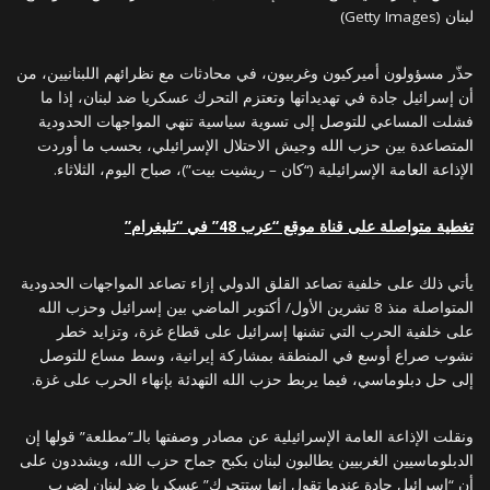
لبنان (Getty Images)
حذّر مسؤولون أميركيون وغربيون، في محادثات مع نظرائهم اللبنانيين، من
أن إسرائيل جادة في تهديداتها وتعتزم التحرك عسكريا ضد لبنان، إذا ما
فشلت المساعي للتوصل إلى تسوية سياسية تنهي المواجهات الحدودية
المتصاعدة بين حزب الله وجيش الاحتلال الإسرائيلي، بحسب ما أوردت
الإذاعة العامة الإسرائيلية (“كان – ريشيت بيت”)، صباح اليوم، الثلاثاء.
تغطية متواصلة على قناة موقع “عرب 48” في “تليغرام”
يأتي ذلك على خلفية تصاعد القلق الدولي إزاء تصاعد المواجهات الحدودية
المتواصلة منذ 8 تشرين الأول/ أكتوبر الماضي بين إسرائيل وحزب الله
على خلفية الحرب التي تشنها إسرائيل على قطاع غزة، وتزايد خطر
نشوب صراع أوسع في المنطقة بمشاركة إيرانية، وسط مساع للتوصل
إلى حل دبلوماسي، فيما يربط حزب الله التهدئة بإنهاء الحرب على غزة.
ونقلت الإذاعة العامة الإسرائيلية عن مصادر وصفتها بالـ”مطلعة” قولها إن
الدبلوماسيين الغربيين يطالبون لبنان بكبح جماح حزب الله، ويشددون على
أن “إسرائيل جادة عندما تقول إنها ستتحرك” عسكريا ضد لبنان لضرب