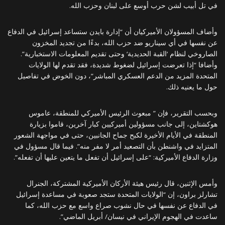
في تل أبيب لشن حرب أوسع على لبنان وحزب الله.
وأضاف المسؤولان الأميركيان أن “إدارة بايدن ستساعد إسرائيل في الدفاع
عن نفسها في أي سيناريو ضد حزب الله، بدءًا من تجديد المخزون
الصاروخي لنظام ‘القبة الحديدية‘ وحتى تقديم المعلومات الاستخبارية”.
وأضافا “إذا تعرضت إسرائيل لضغوط شديدة، فقد تقدم لها الولايات
المتحدة المزيد من الدعم العسكري المباشر”، دون الخوض في تفاصيل
حول ما يعنيه ذلك.
وبحسب التقرير، فإن ” مبعوث الرئيس الأميركي للمنطقة، عاموس
هوكشتاين، إلى جانب مسؤولين أميركيين كبار آخرين، قاموا بزيارة
المنطقة في الأيام الأخيرة لكبح جماح الجانبين، حتى في مواجهة الشعور
المتزايد في واشنطن بأن التصعيد أمر لا مفر منه”. فيما قال مسؤول في
وزارة الدفاع الأميركية: “على إسرائيل أن تفعل ما يتعين عليها أن تفعله”.
وأمس الإثنين، قال رئيس هيئة الأركان الأميركية المشتركة، الجنرال
تشارلز براون، إن “الولايات المتحدة ستجد صعوبة في مساعدة إسرائيل
في الدفاع عن نفسها في حال نشوب صراع واسع مع حزب الله، كما
ساعدت في الهجوم الإيراني في نيسان/ أبريل الماضي”.