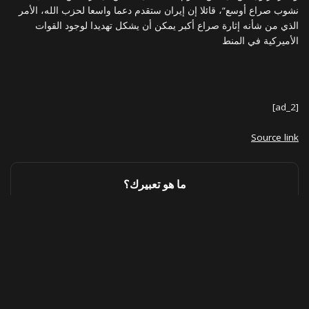
نشوب صراع أوسع”، قائلا إن إيران ستقدم دعما واسعا لحزب الله، الأمر
الذي من شأنه إثارة صراع أكبر يمكن أن يشكل تهديدا لوجود القوات
الأميركية في المنط
[ad_2]
Source link
ما هو تعبيرك؟
0
0
0
0
0
0
0