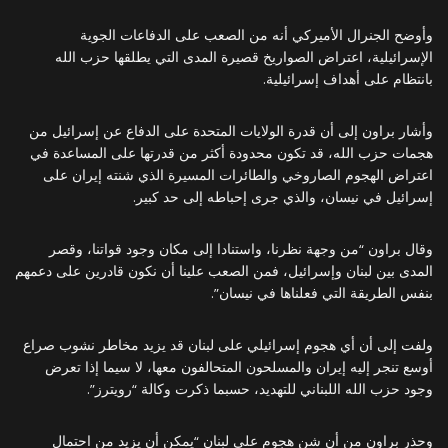
وأوضح الجنرال الأميركي أنه من الصعب على الدفاعات الجوية
الإسرائيلية، اعتراض الصواريخ قصيرة المدى التي يطلقها حزب الله
بانتظام على أهداف إسرائيلية.
وأشار براون إلى أن قدرة الولايات المتحدة على الدفاع عن إسرائيل من
هجمات حزب الله، قد تكون محدودة أكثر من قدرتها على المساعدة في
اعتراض الهجوم الصاروخي والطائرات المسيرة الذي شنته إيران على
إسرائيل في نيسان، والذي جرى إحباطه إلى حد كبير.
وقال براون “من وجهة نظرنا، واستنادا إلى مكان وجود قواتنا، وقصر
المدى بين لبنان وإسرائيل، فمن الصعب علينا أن نكون قادرين على دعمهم
بنفس الطريقة التي فعلناها في نيسان”.
ولفت إلى أن أي هجوم إسرائيلي على لبنان قد يزيد مخاطر نشوب صراع
أوسع تنجر إليه إيران والمسلحون المتحالفون معها، لا سيما إذا تعرض
وجود حزب الله اللبناني للتهديد، حسبما ذكرت وكالة “رويترز”.
وحذر براون من أن شن هجوم على لبنان “يمكن أن يزيد من احتمال