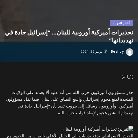
أخبار العرب
تحذيرات أميركية أوروبية للبنان… “إسرائيل جادة في
تهديداتها”
Beshoy
يونيو 25, 2024
Posted
by
[ad_1]
حذر مسؤولون أميركيون حزب الله من أنه عليه ألا يعتمد على الولايات
المتحدة لمنع هجوم إسرائيلي واسع النطاق على لبنان؛ فيما نقل مسؤولون
أميركيون وأوروبيون رسائل إلى بيروت تفيد بأن “إسرائيل جادة في
تهديداتها” بشن هجوم لإبعاد قوات حزب الله.
الجيش الإسرائيلي يدفع بدبابات إلى الجليل الأعلى بالقرب من الحدود مع