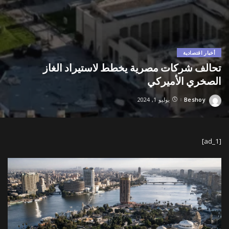
أخبار اقتصادية
تحالف شركات مصرية يخطط لاستيراد الغاز
الصخري الأميركي
Beshoy
يوليو 1, 2024
Posted
by
[ad_1]