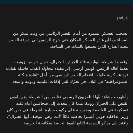
[ad_1]
انسحب العسكر المتمرد من أمام القصر الرئاسي في وقت مبكر من
المساء وما أن غادر العسكر المكان حتى خرج الرئيس إلى شرفة القصر
لتحية أنصاره الذين تجمعوا بالمئات في الساحة.
أوقفت الشرطة البوليفية قائد الجيش، الجنرال، خوان خوسيه زونيغا،
بعدما أقاله الرئيس، لويس آرسي، إثر تنفيذه محاولة انقلاب فاشلة بقيادته
قوة عسكرية حاولت اقتحام القصر الرئاسي من أجل “إعادة هيكلة
الديموقراطية” في البلاد، في تحرّك لقي إدانات إقليمية ودولية واسعة.
وأظهرت مشاهد بثّها التلفزيون الرسمي عناصر من الشرطة وهم يلقون
القبض على الجنرال زونيغا بينما كان يتحدث إلى صحافيين أمام ثكنة
عسكرية في العاصمة ويجبرونه على ركوب سيارة للشرطة في حين كان
وزير الداخلية جوني أغيليرا يخاطبه قائلاً “أنت رهن التوقيف أيها الجنرال”،
واقتيد إلى مركز الشرطة التابع للقوة الخاصة بمكافحة الجريمة.