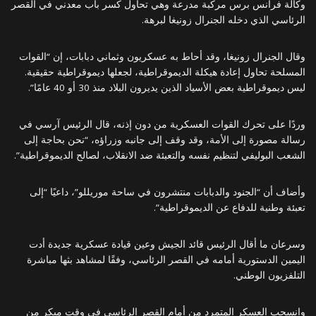
وكالة فرانس برس مركبة مدرعة وهي تحاول كسر باب معدني في القصر
الرئاسي الذي دخله الجنرال زونيغا لبرهة.
وقال الجنرال زونيغا، وقد أحاط به عسكريون وثماني دبابات، إن “القوات
المسلحة تحاول إعادة هيكلة الديموقراطية، لجعلها ديموقراطية حقيقية.
ليس ديموقراطية بعض الأسياد الذين يديرون البلاد منذ 30 أو 40 عامًا”.
وردًا على تحرك القوات العسكرية من دون إذنه، قال الرئيس آرسي في
رسالة مصورة إلى الأمة، وقد وقف إلى جانبه وزراؤه، “نحن بحاجة إلى
الشعب البوليفي لتنظيم نفسه والتعبئة ضد الانقلاب، لصالح الديموقراطية”.
وأضاف أن “الجنود والدبابات منتشرون في ساحة موريللو”، داعيًا “إلى
تعبئة وطنية للدفاع عن الديموقراطية”.
وسرعان ما أقال الرئيس قائد الجيش وعين قيادة عسكرية جديدة أدت
اليمين الدستورية أمامه في القصر الرئاسي، وفقًا لمشاهد بثها مباشرة
التلفزيون الوطني.
وانسحب العسكر المتمرد من أمام القصر الرئاسي في وقت مبكر من