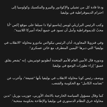
ودعا قادة كل من تشيلي والإكوادور والبيرو والمكسيك وكولومبيا إلى
احترام الديموقراطية في بوليفيا.
وكتب الرئيس البرازيلي لويس إيناسيو لولا دا سيلفا على موقع إكس “أنا
محبّ للديموقراطية وآمل أن تسود في جميع أنحاء أميركا اللاتينية”.
وفي فنزويلا المجاورة، أدان الرئيس نيكولاس مادورو محاولة “الانقلاب في
بوليفيا” التي دبرها “اليمين المتطرف مع خائن عسكري”.
وبدوره قال الأمين العام للأمم المتحدة أنطونيو غوتيريش، إنه “يشعر بقلق
عميق” إزاء تطورات الوضع في بوليفيا.
ووصف رئيس كوبا محاولة الانقلاب في بوليفيا بأنها “شنيعة”، وأعرب عن
“تضامنه الكامل” مع الحكومة والشعب.
كما وقال مسؤول السياسة الخارجية بالاتحاد الأوربي، جوزيب بوريل: “ندين
محاولة خرق النظام الدستوري في بوليفيا والإطاحة بحكومة منتخبة”.