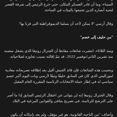
المساء، وما أن غادر العسكر المكان، حتى خرج الرئيس إلى شرفة القصر
لتحية أنصاره الذين تجمعوا بالمئات في الساحة.
وقال آرسي “لا يمكن لأحد أن يسلبنا الديموقراطية التي فزنا بها”.
“من حليف إلى خصم”
ومنذ الثلاثاء، انتشرت شائعات مفادها أن الجنرال زونيغا الذي يشغل منصبه
منذ تشرين الثاني/نوفمبر 2022، قد تتمّ إقالته بسبب تجاوزه لصلاحياته.
وبحسب هذه الشائعات فإن قائد الجيش أقيل بعد إطلاقه تصريحاته معادية
لموراليس الذي كان في السابق حليفًا وثيقًا لآرسي وبات اليوم أكبر خصم
سياسي له في إطار حملة الانتخابات الرئاسية المقررة العام المقبل.
وقال الجنرال زونيغا إنه لن يتوانى عن اعتقال الرئيس السابق إذا ما أصر
على الترشح للرئاسة، في تصريح يتنافى والقوانين المرعية في البلاد.
وأضاف: “من الناحية القانونية، هو غير مؤهل، ولم يعد بإمكانه أن يكون