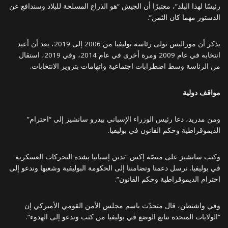
رئيسًا لهذا البلد”، معتبرًا أن الجيش “هو الذراع المسلحة للبلاد وسندافع عن
الدستور مهما كان الثمن”.
يذكر أن موراليس تولى رئاسة بوليفيا من 2006 إلى 2019، بعد أن أعيد
انتخابه في عام 2009 ومرة أخرى في عام 2014، وفي 2019، استقال
من الرئاسة وسط اضطرابات اجتماعية واتهامات بتزوير الانتخابات.
مواقف دولية
ومن مدريد، دعا رئيس الوزراء الإسباني بيدرو سانشيز إلى “احترام”
الديموقراطية وحكم القانون في بوليفيا.
وكتب سانشيز على منصّة إكس “تدين إسبانيا بشدة التحركات العسكرية
في بوليفيا. نرسل دعمنا وتضامننا إلى الحكومة البوليفية وشعبها وندعو إلى
احترام الديموقراطية وحكم القانون”.
وفي واشنطن، قال متحدّث باسم مجلس الأمن القومي الأميركي إن
“الولايات المتحدة تتابع الوضع في بوليفيا من كثب وتدعو إلى الهدوء”.