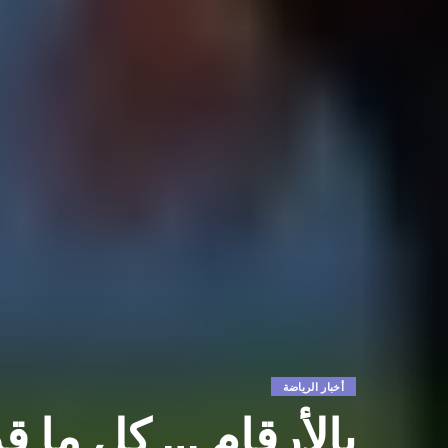
أخبار الرياضة
بالأرقام … كل ما قدم