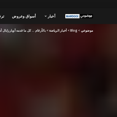
أخبار
أسواق وعروض
ترف
موضوعي
>
Blog
>
أخبار الرياضة
>
بالأرقام … كل ما قدمه أويارزابال أما