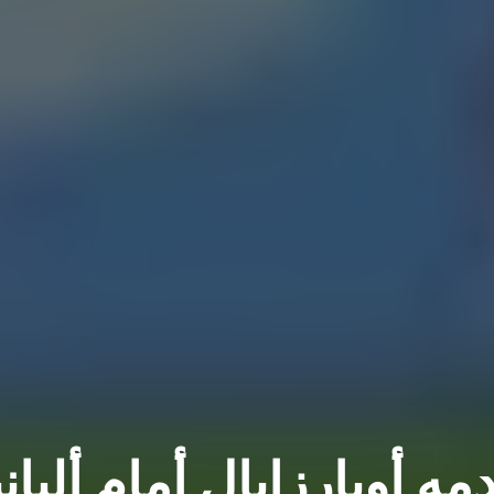
ه أويارزابال أمام ألباني