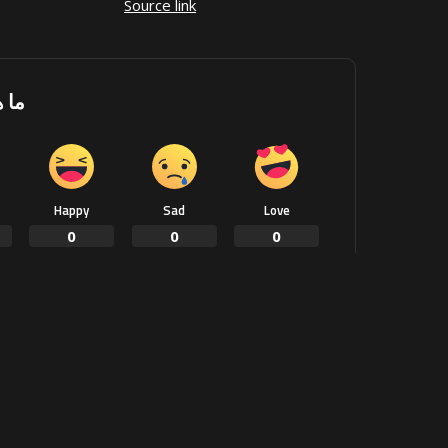
Source link
ما 
Happy
Sad
Love
0
0
0
ook
SHARE
PREVIOUS ARTICLE