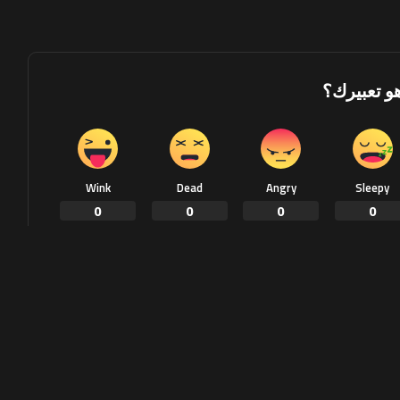
هو تعبيرك؟
Wink
Dead
Angry
Sleepy
0
0
0
0
Share on Twitter
Share on Faceb
NEXT ARTICLE