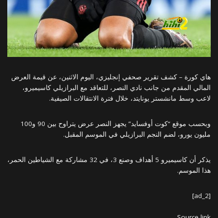
هاي كورة – كشف تقرير صحفي إنجليزي، اليوم الاثنين، عن قيمة العرض
المالي المقدم من جانب نادي النصر، للتعاقد مع البرازيلي كاسيميرو،
لاعب وسط مانشستر يونايتد، خلال فترة الانتقالات الصيفية.
وبحسب موقع “كوت أوفسايد” يجهز النصر عرض يتراوح بين 90 و100
مليون يورو، لضم النجم البرازيلي في الموسم المقبل.
يذكر أن كاسيميرو 5 أهداف وصنع 3، في 32 مشاركة مع الشياطين الحمر،
هذا الموسم.
[ad_2]
Source link