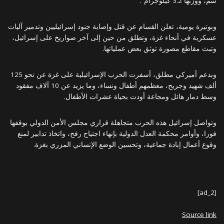
سم، ووزنها 3.2 كيلوجرام”.
وبوتيرة يومية، تعلن القسام عن قتل وإصابة جنود إسرائيليين وتدمير آليات
عسكرية في أنحاء غزة، وتطلق من حين إلى آخر صواريخ على إسرائيل،
وتبث مقاطع مصورة توثق بعض عملياتها.
وبدعم أميركي مطلق، أسفرت الحرب الإسرائيلية على غزة عن نحو 125
ألف شهيد وجريح، معظمهم أطفال ونساء، وما يزيد عن 10 آلاف مفقود
وسط دمار هائل ومجاعة أودت بحياة عشرات الأطفال.
وتواصل إسرائيل هذه الحرب متجاهلة قراري مجلس الأمن الدولي بوقفها
فورا، وأوامر محكمة العدل الدولية بإنهاء اجتياح رفح، واتخاذ تدابير لمنع
وقوع أعمال إبادة جماعية، وتحسين الوضع الإنساني المزري بغزة.
[ad_2]
Source link