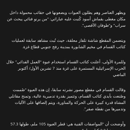
ويظهر العناصر وهم يطلون العبوات ويضعونها في حقائب محمولة داخل
مكان مغطى بقماش أسود كُتبت عليه عباراتي: “من يرنو فنائي يبحث عن
سراب” و”طوفان الأقصى”.
ويتضمن المقطع شاشة تلفاز معلقة، حيث تُبث مشاهد سابقة لعمليات
كتائب القسام في مخيم الشابورة بمدينة رفح جنوبي قطاع غزة.
وللمرة الأولى، أعلنت كتائب القسام استخدام عبوة “العمل الفدائي” خلال
الحرب الإسرائيلية المستمرة على غزة منذ 7 تشرين الأول/ أكتوبر
الماضي
وقالت القسام في مقطع مصور نشرته سابقا، إن هذه العبوة “صُممت
وصُنعت بأيدي كتائب القسام، وتتميز بقدرة تدميرية عالية، وتمنح مقاتلي
المشاة قدرة كبيرة على الحركة والمناورة، ويتم إلصاقها على الآليات
وتدميرها من نقطة صفر”.
وأوضحت أن “المواصفات الفنية هي: قطر العبوة 105 ملم، طولها 57.3