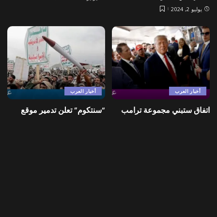
يوليو 2, 2024
أخبار العرب
أخبار العرب
اتفاق ستبني مجموعة ترامب
“سنتكوم” تعلن تدمير موقع
بموجبه برجا شاهقا في جدّة
رادار للحوثيين في اليمن
يوليو 2, 2024
يوليو 2, 2024
Load More
موضوعي
>
Blog
>
أخبار الخليج
>
الخلود يستهدف ضم كهربا – هاي كورة – النسخة السعودية