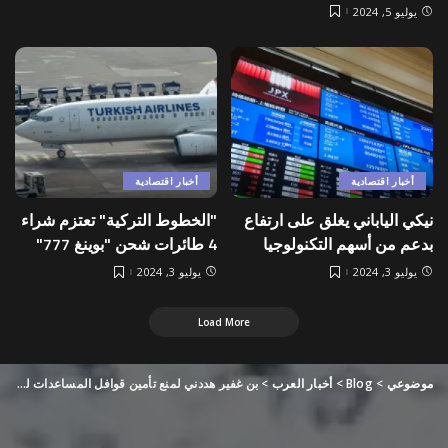
يوليو 5, 2024
أخبار اقتصادية
أخبار اقتصادية
نيكي الياباني يغلق على ارتفاع
"الخطوط التركية" تعتزم شراء
بدعم من أسهم التكنولوجيا
4 طائرات شحن "بوينغ 777"
يوليو 3, 2024
يوليو 3, 2024
Load More
موضوعي
>
Blog
>
أخبار العرب
>
بن غفير هددني لمنع تأمين قوافل المساعدات لغزة