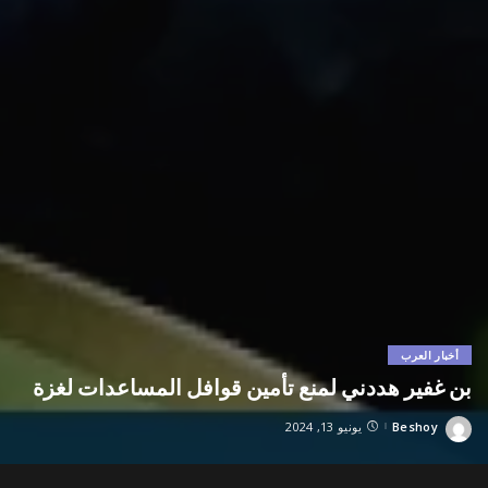
أخبار العرب
بن غفير هددني لمنع تأمين قوافل المساعدات لغزة
Beshoy
يونيو 13, 2024
Posted
by