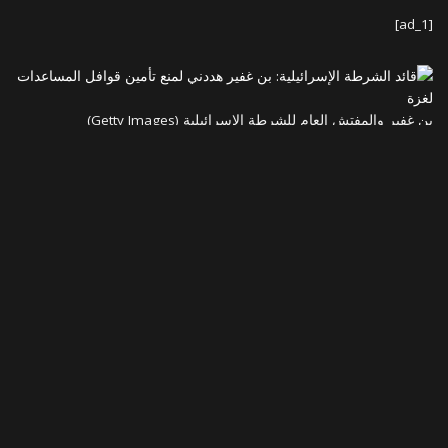
[ad_1]
بن غفير والمفتش العام للشرطة الإسرائيلية (Getty Images)
كشف المفتش العام للشرطة الإسرائيلية، يعقوب شبتاي، في توجه إلى
المستشارة القضائية للحكومة، غالي بهاراف – ميارا، اليوم الخميس، أن
وزير الأمن القومي، إيتمار بن غفير، حاول تجاوز صلاحياته لمنع تأمين
قوافل الشاحنات التي كانت تنقل المساعدات الإنسانية إلى قطاع غزة
المحاصر، وهدد شبتاي بـ”عواقب وخيمة” إذا لم يقم بذلك.
تغطية متواصلة على قناة موقع “عرب 48” في “تليغرام”
يذكر أن المستوطنين وأنصار اليمين المتطرف شنوا هجمات بشكل منتظم
على قوافل المساعدات المتجهة إلى قطاع غزة الذي يواجه مجاعة من
جراء الحرب الإسرائيلية المتواصلة على القطاع الفلسطيني المحاصر منذ
251 يوما، وذلك بتشجيع من وزراء وأعضاء كنيست من الليكود و”الصهيونية