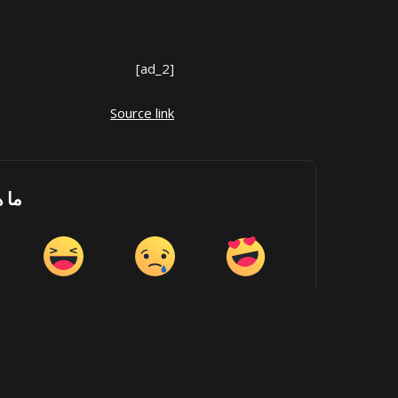
[ad_2]
Source link
ما 
Happy
Sad
Love
0
0
0