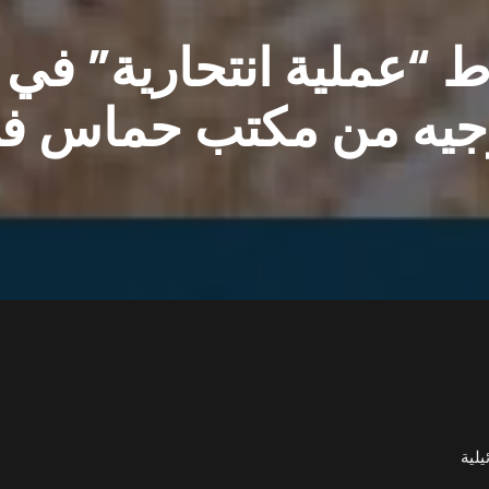
ط “عملية انتحارية” في
وجيه من مكتب حماس ف
لية