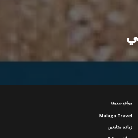
ي
مواقع صديقة
Malaga Travel
زيادة متابعين
موقع برستيج