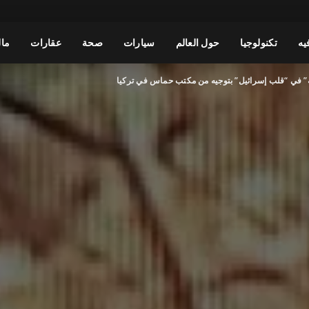
يه
تكنولوجيا
حول العالم
سيارات
صحة
عقارات
مال
ية” في “قلب إسرائيل” بتوجيه من مكتب حماس في تركيا