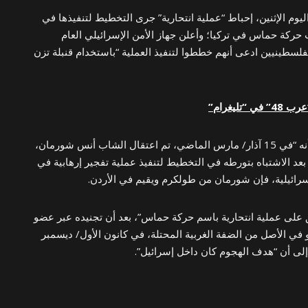
ليوم الإثنين، إحباط “عملية انتحارية” جرى التخطيط لتنفيذها في
حركة حماس في تركيا؛ وأعلن جهاز الأمن الإسرائيلي العام
لسطينيين ادعى أنهم خططوا لتنفيذ العملية “باستخدام قنبلة تزن
ليغرام”
وجاء في بيان صدر عن الشاباك أنه “في 15 آذار/ مارس الماضي، تم اعتقال الشاب أنس شورمان،
عد الاشتباه بتورطه في التخطيط لتنفيذ عملية تفجير إرهابية في
سرائيلية، فإن شورمان من طولكرم ويقيم في الأردن.
على عملية انتحارية باسم حركة حماس”، بعد أن تجنيده عبر عضو
في الأصل من الضفة الغربية المحتلة، في كانون الأول/ ديسمبر