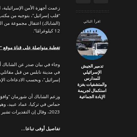
زعمت أجهزة الأمن الإسرائيلية، ا
“قلب إسرائيل”، بتوجيه من مكتب 
اقرأ التالي
(الشاباك) اعتقال مجموعة من الف
12 كيلوغرامًا”.
تغطية متواصلة على قناة موقع “عرب 48” في “ت
تدمير الجيش
في مدينة نابلس من قبل مقاتلي ب
الإسرائيلي
للمدارس
إسرائيل”، وبحسب الادعاءات الإ
والمتشفيات بغزة
استكمال لجريمة
وزعم الشاباك أن شورمان “وافق 
الإبادة الجماعية
حماس في تركيا، عماد عبيد، وهو 
2023، وقال إن التقديرات تشير إلى أن “هدف الهجوم كان داخل إسرائيل”.
تفاصيل أوفى تباعا…