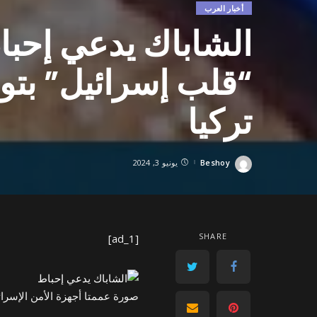
أخبار العرب
الشاباك يدعي إحبا
“قلب إسرائيل” بت
تركيا
Beshoy
يونيو 3, 2024
Posted
by
SHARE
[ad_1]
صورة عممتا أجهزة الأمن الإسرائي