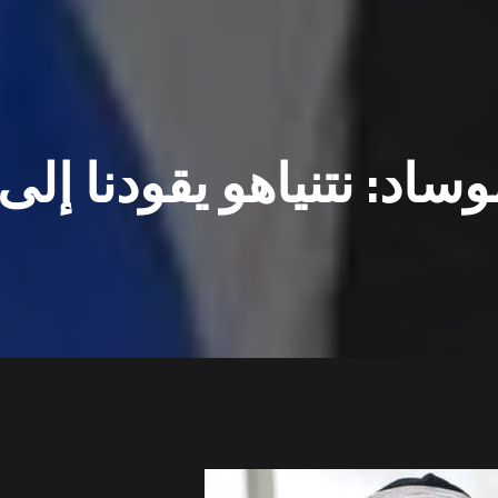
اد: نتنياهو يقودنا إلى