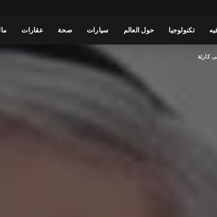
يه
تكنولوجيا
حول العالم
سيارات
صحة
عقارات
مال
ى كارثة