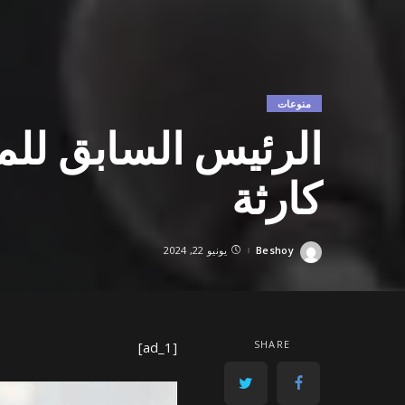
منوعات
الرئيس السابق للموس
كارثة
Beshoy
يونيو 22, 2024
Posted
by
SHARE
[ad_1]