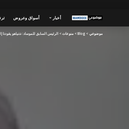
أخبار
أسواق وعروض
ترف
موضوعي
>
Blog
>
منوعات
>
الرئيس السابق للموساد: نتنياهو يقودنا إل