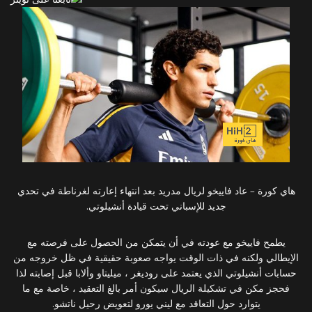
هاي كورة – عاد فاييخو لريال مدريد بعد انتهاء إعارته لغرناطة في تحدي
جديد للإسباني تحت قيادة أنشيلوتي.
يطمح فاييخو مع عودته في أن يتمكن من الحصول على فرصته مع
الإيطالي ولكنه في ذات الوقت يواجه صعوبة حقيقية في ظل خروجه من
حسابات أنشيلوتي الذي يعتمد على روديغر ، ميليتاو وألابا قبل إصابته لذا
فحجز مكن في تشكيلة الريال سيكون أمر بالغ التعقيد ، خاصة مع ما
يتوارد حول التعاقد مع ليني يورو لتعويض رحيل ناتشو.