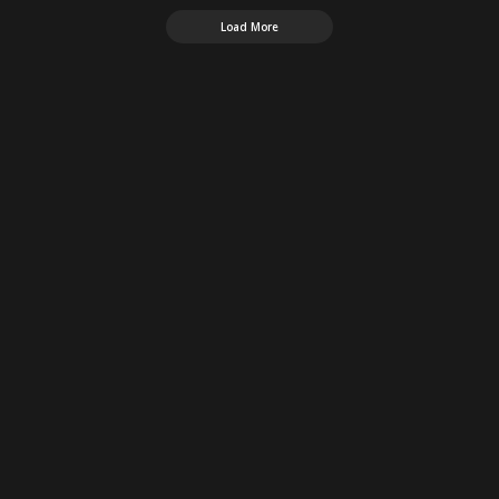
Load More
موضوعي
>
Blog
>
أخبار اقتصادية
>
الذهب يفقد بعض البريق وسط ترقب لبيانات أميركية