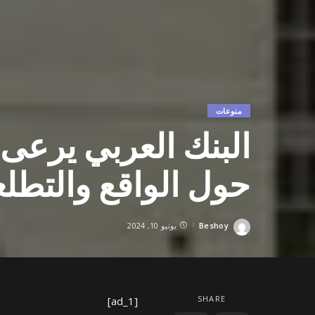
منوعات
حول الواقع والتطل
Beshoy
يونيو 10, 2024
Posted
by
SHARE
[ad_1]