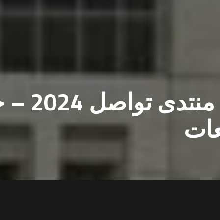
البنك العربي يرعى 
عات