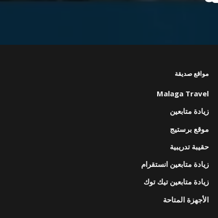
مواقع صديقة
Malaga Travel
زيادة متابعين
موقع برستيج
حقيبة تدريبية
زيادة متابعين انستقرام
زيادة متابعين تيك توك
الأجهزة المتاحة