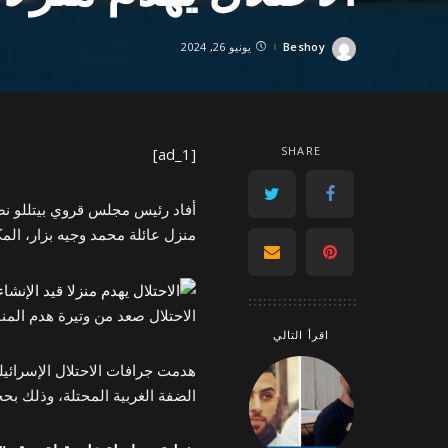
Beshoy
يونيو 26, 2024
Posted
by
SHARE
[ad_1]
أفاد رئيس مجلس قروي بيتللو نص
منزل عائلة محمد وجيه بزار، المكون من 3 طوابق، ومساحة كل منهم ن
الاحتلال صعد من وتيرة هدم المنازل بالضفة
اقرأ التالي
هدمت جرافات الاحتلال الإسرائيلي
الضفة الغربية المحتلة، وذلك بحج