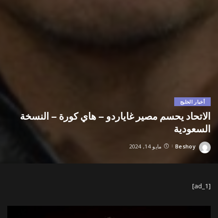
أخبار الخليج
الاتحاد يحسم مصير غاياردو – هاي كورة – النسخة
السعودية
Beshoy
مايو 14, 2024
Posted
by
[ad_1]