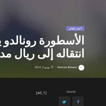
أخبار العالم
الأسطورة رونالدو ي
انتقاله إلى ريال مد
Hamza Almasi
يونيو 3, 2024
Posted
by
SHARE
[ad_1]