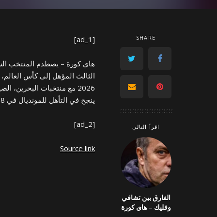
SHARE
[ad_1]
هاي كورة – يصطدم المنتخب السعود
الثالث المؤهل إلى كأس العالم، 
2026 مع منتخبات البحرين، ا
ينجح في التأهل للمونديال في 2018 و2022.. فهل سيتكرر الأمر للمرة الثالثة […]
[ad_2]
اقرأ التالي
Source link
الفارق بين تشافي
وفليك – هاي كورة