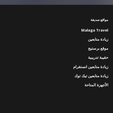
مواقع صديقة
Malaga Travel
زيادة متابعين
موقع برستيج
حقيبة تدريبية
زيادة متابعين انستقرام
زيادة متابعين تيك توك
الأجهزة المتاحة