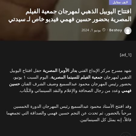
لايف ستايل
افتتاح اليوبيل الذهبي لمهرجان جمعية الفيلم
المصرية بحضور حسين فهمي فيديو خاص لـ سيدتي
Beshoy
يونيو 1, 2024
Posted
by
[ad_1]
شهد مسرح مركز الإبداع الفني
بدار الأوبرا المصرية
حفل افتتاح اليوبيل
الذهبي لمهرجان
جمعية الفيلم للسينما المصرية
، اليوم السبت 1 يونيو،
بحضور رئيس المهرجان محمود عبدالسميع وضيف الشرف الفنان
حسين
فهمي
وعدد من رجال الصحافة والإعلام والنقد السينمائي والكُتاب.
وقد افتتح الأستاذ محمود عبدالسميع رئيس المهرجان الدورة الخمسين
مرحباً بالحضور، ثم تحدث عن النجم حسين فهمي والصداقة التي تجمعهما
قائلاً، إنه يمثل كل السينمائيين.