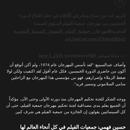
تكريم عدد من صناع ومخرجي الأفلام في حفل افتتاح الدورة
الخمسين من مهرجان جمعية الفيلم السنوي للسينما
المصرية
#مهرجان_جمعية_الفيلم_السنوي_للسينما_المصرية
pic.twitter.com/Z92mnDGbt2
— مجلة سيدتي (@sayidatynet)
June 1, 2024
وأضاف عبدالسميع: “لقد تأسس المهرجان عام 1974، ولم أكن أتوقع أن
أكون من حاضري الدورة الخمسين، فكل عام أقول لقد اكتفيت ولكن لولا
ضغط الزملاء وإصرارهم، فهو من مؤسسي هذا المهرجان مع الراحلين
سامي السلاموني وسمير فريد”.
ووجه الشكر للجنة تحكيم المهرجان منذ دورته الأولى وحتى الآن، مؤكداً
أن الجميع يعلم مدى مصداقية لجنة تحكيم مهرجان جمعية الفيلم، حتى أن
كل السينمائيين يقولون إن الجائزة من جمعية الفيلم هي شرف كبير.
حسين فهمي: جمعيات الفيلم في كل أنحاء العالم لها