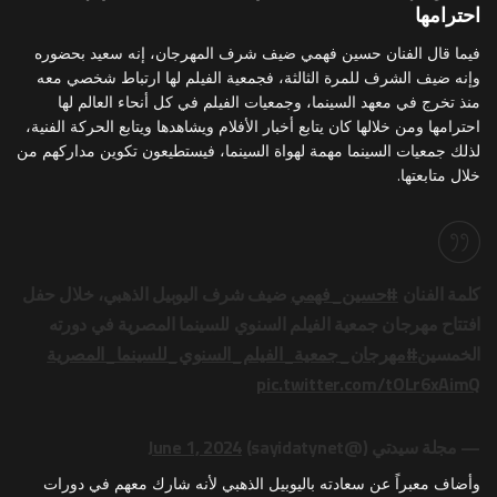
احترامها
فيما قال الفنان حسين فهمي ضيف شرف المهرجان، إنه سعيد بحضوره
وإنه ضيف الشرف للمرة الثالثة، فجمعية الفيلم لها ارتباط شخصي معه
منذ تخرج في معهد السينما، وجمعيات الفيلم في كل أنحاء العالم لها
احترامها ومن خلالها كان يتابع أخبار الأفلام ويشاهدها ويتابع الحركة الفنية،
لذلك جمعيات السينما مهمة لهواة السينما، فيستطيعون تكوين مداركهم من
خلال متابعتها.
كلمة الفنان
#حسين_فهمي
ضيف شرف اليوبيل الذهبي، خلال حفل
افتتاح مهرجان جمعية الفيلم السنوي للسينما المصرية في دورته
الخمسين
#مهرجان_جمعية_الفيلم_السنوي_للسينما_المصرية
pic.twitter.com/tOLr6xAimQ
— مجلة سيدتي (@sayidatynet)
June 1, 2024
وأضاف معبراً عن سعادته باليوبيل الذهبي لأنه شارك معهم في دورات