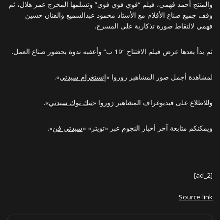
والمنتج أحمد فهمي، فيلم “فوي فوي فوي” وتسلمها المخرج عمر هلال، ثم
وقف جميع صناع الأفلام مع الأستاذ محمود عبدالسميع والفنان حسين
فهمي لالتقاط صورة تذكارية على المسرح.
ثم بدأ بعدها عرض فيلم الافتتاح “19 ب” وأعقبه ندوة بحضور صناع العمل.
لمشاهدة أجمل صور المشاهير زوروا «
إنستغرام سيدتي
».
وللاطلاع على فيديوغراف المشاهير زوروا «
تيك توك سيدتي
».
ويمكنكم متابعة آخر أخبار النجوم عبر «تويتر» «
سيدتي فن
».
[ad_2]
Source link