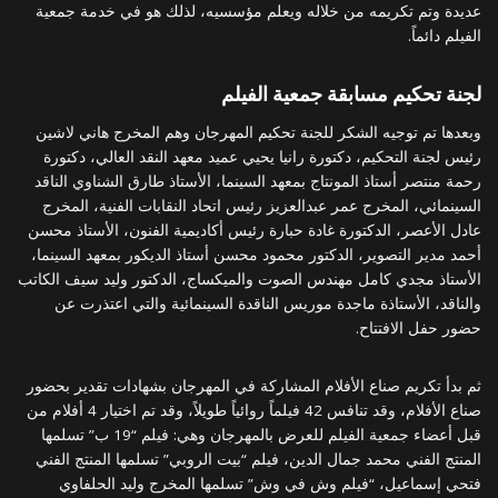
عديدة وتم تكريمه من خلاله ويعلم مؤسسيه، لذلك هو في خدمة جمعية
الفيلم دائماً.
لجنة تحكيم مسابقة جمعية الفيلم
وبعدها تم توجيه الشكر للجنة تحكيم المهرجان وهم المخرج هاني لاشين
رئيس لجنة التحكيم، دكتورة رانيا يحيي عميد معهد النقد العالي، دكتورة
رحمة منتصر أستاذ المونتاج بمعهد السينما، الأستاذ طارق الشناوي الناقد
السينمائي، المخرج عمر عبدالعزيز رئيس اتحاد النقابات الفنية، المخرج
عادل الأعصر، الدكتورة غادة حبارة رئيس أكاديمية الفنون، الأستاذ محسن
أحمد مدير التصوير، الدكتور محمود محسن أستاذ الديكور بمعهد السينما،
الأستاذ مجدي كامل مهندس الصوت والميكساج، الدكتور وليد سيف الكاتب
والناقد، الأستاذة ماجدة موريس الناقدة السينمائية والتي اعتذرت عن
حضور حفل الافتتاح.
ثم بدأ تكريم صناع الأفلام المشاركة في المهرجان بشهادات تقدير بحضور
صناع الأفلام، وقد تنافس 42 فيلماً روائياً طويلاً، وقد تم اختيار 4 أفلام من
قبل أعضاء جمعية الفيلم للعرض بالمهرجان وهي: فيلم “19 ب” تسلمها
المنتج الفني محمد جمال الدين، فيلم “بيت الروبي” تسلمها المنتج الفني
فتحي إسماعيل، “فيلم وش في وش” تسلمها المخرج وليد الحلفاوي