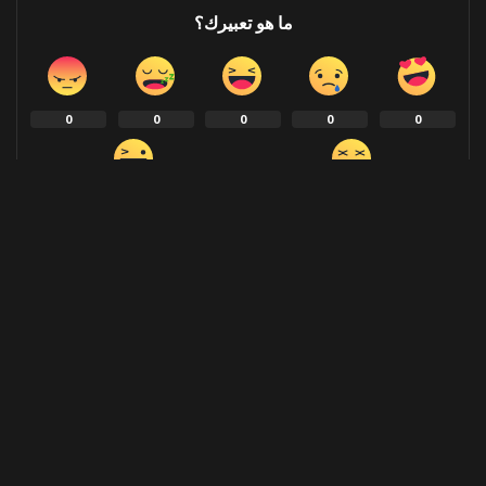
ما هو تعبيرك؟
0
0
0
0
0
0
0
SHARE
NEXT ARTICLE
PREVIOUS ARTICLE
عاجل| بيان قطري مصري أميركي: ندعو
‏بيان قطري مصري أمريكي مشترك:
حماس وإسرائيل لإبرام اتفاق يجسد
اقتراح بايدن يجمع مطالب جميع الأطراف
المبادئ التي حددها بايدن
بصفقة تخدم مصالحهم