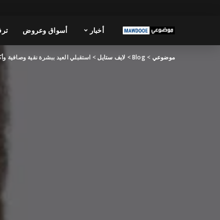
أخبار
أسواق وعروض
ترف
موضوعي
>
Blog
>
لايف ستايل
>
استقبلي العيد ببشرة نقية وصافية وأك