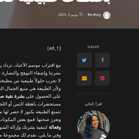
Beshoy
يونيو 5, 2024
Posted
by
SHARE
[ad_1]
مع اقتراب موسم الأعياد، تزداد
بشرتنا وإضفاء التوهج والنضارة 
لا نجرب حلولاً طبيعية من مطبخن
ولأن الطبيعة هي منبع الجمال ا
على الحصول على
بشرة نقية صاف
مستحضرات باهظة الثمن أو اللجوء
اقرأ التالي
تتمتع الطبيعة بكنوز لا حصر لها م
وتعزز صحتها. فمع بعض المكونا
وفعالة
لتنقية بشرتك وإزالة الشوا
وفي ما يلي، نقدم لك مجموعةً 