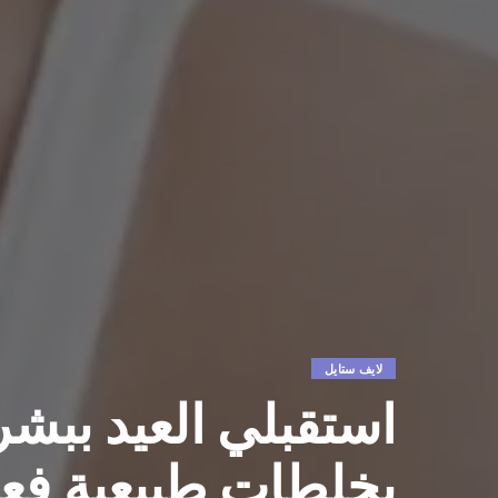
لايف ستايل
استقبلي العيد ببشرة
بخلطات طبيعية فعا