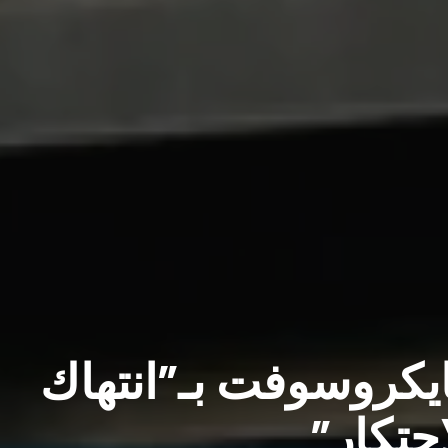
لمايكروسوفت بـ”انتهاك
حتكار”