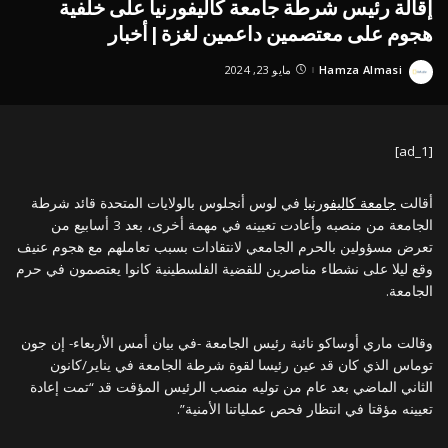
إقالة رئيس شرطة جامعة كاليفورنيا على خلفية
هجوم على معتصمين داعمين لغزة | أخبار
Hamza Almasi
مايو 23, 2024
Posted
by
[ad_1]
أقالت
جامعة كاليفورنيا
في لوس أنجلوس بالولايات المتحدة قائد شرطة
الجامعة من منصبه وأعادت تعيينه في مهمة أخرى، بعد 3 أسابيع من
تعرض مسؤولين بالحرم الجامعي لانتقادات بسبب تعاملهم مع هجوم عنيف
وقع ليلا على نشطاء مناصرين للقضية الفلسطينية كانوا يعتصمون في حرم
الجامعة.
وقالت ماري أوساكو نائبة رئيس الجامعة -في بيان أمس الأربعاء- إن جون
توماس الذي كان قد عين رئيسا لقوة شرطة الجامعة في يناير/كانون
الثاني الماضي بعد عام من توليه منصب الرئيس المؤقت قد “تمت إعادة
تعيينه مؤقتا في انتظار فحص عملياتنا الأمنية”.