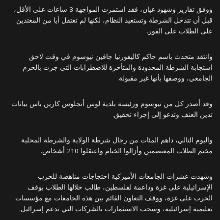
ووفق تقارير وشهود عيان، فقد استمرت المواجهة 3 ساعات على الأقل،
قبل أن تتدخل الشرطة وتستعيد النظام، لكنها لم تعتقل أيا من المعتدين
على الطلاب على الفور.
وانتقد متحدث باسم حاكم كاليفورنيا جافين نيوسوم في وقت لاحق
استجابة الشرطة المحدودة والمتأخرة للاضطرابات التي جرت بالحرم
الجامعي، ووصفها بأنها غير مقبولة.
وقد أصدر كل من نيوسوم ورئيسة بلدية لوس أنجلوس كارين باس بيانات
تدين العنف وتدعو إلى إجراء تحقيق.
واليوم التالي، داهم المئات من رجال شرطة الولاية والشرطة المحلية
مخيم الطلاب المعتصمين وأزالوا الخيام واعتقلوا 210 أشخاص.
وشهدت عشرات الجامعات الأميركية احتجاجات مناهضة للحرب
الإسرائيلية على غزة وداعمة لفلسطين، طالب خلالها الطلاب بوقف
الحرب على غزة، ووقف التعاون القائم بين هذه الجامعات مع مؤسسات
تعليمية إسرائيلية، وسحب الاستثمارات بالشركات التي تدعم إسرائيل.