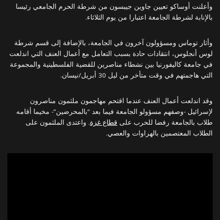
وأعلنت أوساكو تعيين جاوين جيبسون من شرطة الحرم الجامعي رئيسا
بالإنابة لشرطة الجامعة اعتبارا من يوم الثلاثاء.
وأثار توماس ومسؤولون آخرون في الجامعة، بالإضافة إلى قسم شرطة
لوس أنجلوس، انتقادات حادة بسبب التعامل مع أعمال العنف التي اندلعت
في جامعة كاليفورنيا بين نشطاء مناصرين للقضية الفلسطينية والمجموعة
التي هاجمتهم في وقت متأخر من ليل 30 أبريل/نيسان.
وقد اندلعت أعمال العنف عندما اقتحم مهاجمون ملثمون مناصرون
لإسرائيل -وصفهم مسؤولو الجامعة فيما بعد “بالمحرضين”- مخيما أقامه
طلاب بالجامعة رفضا للحرب على
قطاع غزة
. واعتدى الملثمون على
الطلاب المعتصمين بالهراوات والعصي.