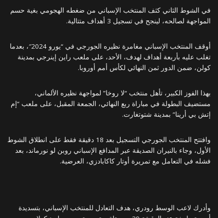
في الشوط الثاني كثف المنتخب الإسباني من ضغطه الهجومي بغية حسم
المواجهة لصالحه، لينجح في تسجيل 3 أهداف متتالية.
أوقف المنتخب الإسباني مغامرة نظيره الجورجي في “يورو 2024″، بعدما
تغلب عليه بأربعة أهداف لهدف، الأحد، على ملعب راين إينرجي بمدينة
كولن، ضمن الدور ثمن النهائي لكأس أمم أوروبا.
بهذا الفوز الكبير، تأهل منتخب “لا روخا” لمواجهة نظيره الألماني،
مستضيف البطولة في مباراة ربع النهائي، الجمعة المقبل، على ملعب “إم
إتش بي أرينا” بمدينة شتوتغارت.
وافتتح المنتخب الجورجي التسجيل بعد 18 دقيقة فقط على انطلاق الشوط
الأول، وجاء بالنيران الصديقة عبر المدافع الإسباني روبن لو نورماند، بعد
فشله في التعامل مع تمريرة أوتار كاكابادزي، العرضية.
وأدرك لاعب الوسط رودري، هدف التعادل للمنتخب الإسباني، بتسديدة