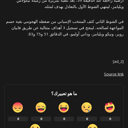
أرضية زاحفة عند الدقيقة 39، بعد تلقيه تمريرة من زميله نيكولاس
ويليامز، لينتهي الشوط الأول بالتعادل بهدف لمثله.
في الشوط الثاني كثف المنتخب الإسباني من ضغطه الهجومي بغية حسم
المواجهة لصالحه، لينجح في تسجيل 3 أهداف متتالية عن طريق فابيان
رويز، ونيكو ويليامز، وداني أولمو، في الدقائق 51 و75 و83.
[ad_2]
Source link
ما هو تعبيرك؟
0
0
0
0
0