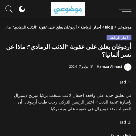
موضوعي
>
Blog
>
أخبار الرياضة
>
أردوغان يعلق على عقوبة "الذئب الرمادي": ماذا عن نسر ألمانيا؟
أخبار الرياضة
أردوغان يعلق على عقوبة "الذئب الرمادي": ماذا عن
نسر ألمانيا؟
Hamza Almasi
يوليو 7, 2024
Posted
by
[ad_1]
في تعليق جديد على واقعة احتفال لاعب منتخب تركيا ميريح ديميرال
بإشارة “تحية الذئب”، اعتبر الرئيس التركي رجب طيب أردوغان أن
العقوبات ضد ديميرال هي عقوبة على بنية تركيا.
[ad_2]
Source link