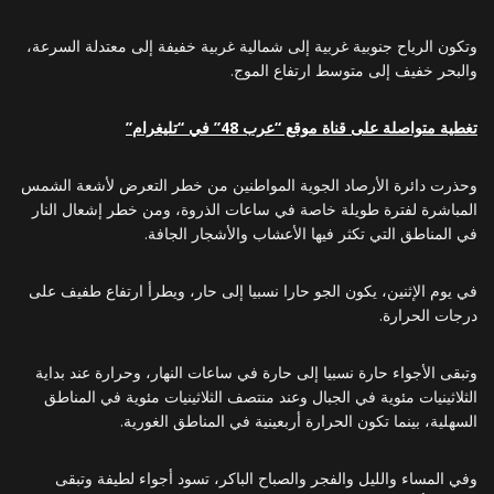
وتكون الرياح جنوبية غربية إلى شمالية غربية خفيفة إلى معتدلة السرعة،
والبحر خفيف إلى متوسط ارتفاع الموج.
تغطية متواصلة على قناة موقع “عرب 48” في “تليغرام”
وحذرت دائرة الأرصاد الجوية المواطنين من خطر التعرض لأشعة الشمس
المباشرة لفترة طويلة خاصة في ساعات الذروة، ومن خطر إشعال النار
في المناطق التي تكثر فيها الأعشاب والأشجار الجافة.
في يوم الإثنين، يكون الجو حارا نسبيا إلى حار، ويطرأ ارتفاع طفيف على
درجات الحرارة.
وتبقى الأجواء حارة نسبيا إلى حارة في ساعات النهار، وحرارة عند بداية
الثلاثينيات مئوية في الجبال وعند منتصف الثلاثينيات مئوية في المناطق
السهلية، بينما تكون الحرارة أربعينية في المناطق الغورية.
وفي المساء والليل والفجر والصباح الباكر، تسود أجواء لطيفة وتبقى