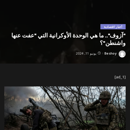
أخبار اقتصادية
"آزوف".. ما هي الوحدة الأوكرانية التي "عفت عنها
واشنطن"؟
Beshoy
يونيو 11, 2024
Posted
by
[ad_1]