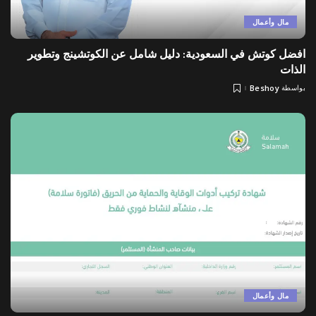
مال وأعمال
افضل كوتش في السعودية: دليل شامل عن الكوتشينج وتطوير
الذات
بواسطة
Beshoy
Posted
by
مال وأعمال