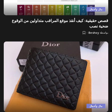
مال وأعمال
قصص حقيقية: كيف أنقذ موقع المراقب متداولين من الوقوع
ضحية نصب
بواسطة
Beshoy
Posted
by
مال وأعمال