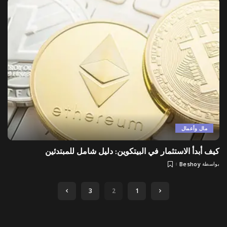
مال وأعمال
كيف أبدأ الاستثمار في البيتكوين: دليل شامل للمبتدئين
بواسطة
Beshoy
Posted
by
3
2
1